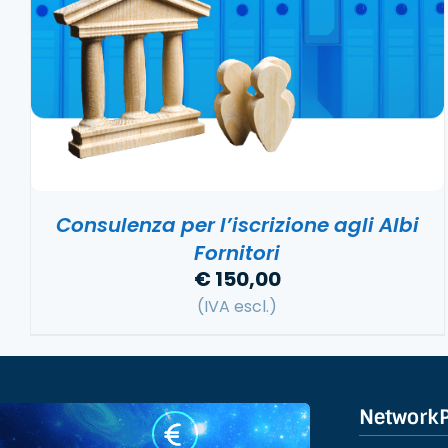
Info Bandi Light
Tutti i bandi di gara delle Stazioni Appaltanti
NetworkPA e delle fonti regionali, nazionali ed
europee
Ultime aggiudicazioni
Analizza le informazioni sulle gare concluse e
costruisci la tua strategia di mercato
Consulenza per l’iscrizione agli Albi
Fornitori
€
150,00
(IVA escl.)
Network