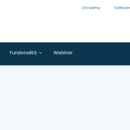
Chi siamo
Softwar
Funzionalità
Webinar
Analisi Esiti di Gara
Studia i tuoi clienti e la concorrenza e trova il
prezzo migliore per la prossima gara
Monitoraggio Albi e Gare
Tieni sotto controllo le abilitazioni agli Albi, le
scadenze dei documenti e le nuove
opportunità di business