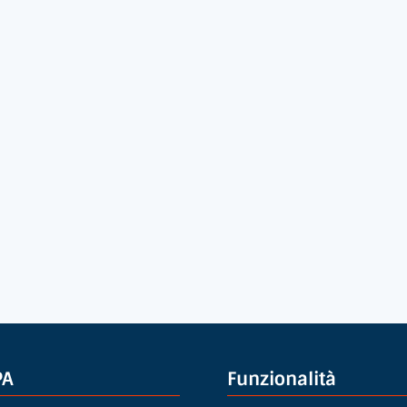
App NetworkPA
Nuovi albi e nuove gare a portata di
smartphone
PA
Funzionalità