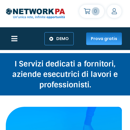
Skip
to
0
content
DEMO
Prova gratis
Toggle
Navigation
Home
I Servizi dedicati a fornitori,
aziende esecutrici di lavori e
Il network
professionisti.
Abbonamenti
Funzionalità