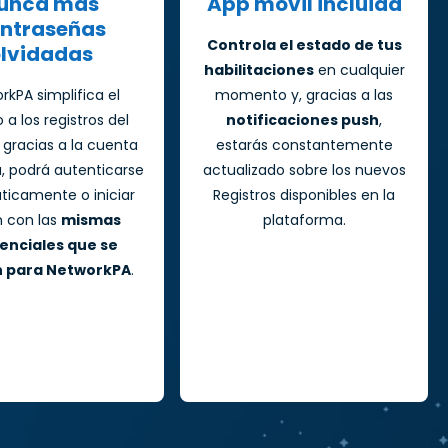
unca más
App móvil incluida
ntraseñas
Controla el estado de tus
lvidadas
habilitaciones
en cualquier
rkPA simplifica el
momento y, gracias a las
a los registros del
notificaciones push
,
: gracias a la cuenta
estarás constantemente
a, podrá autenticarse
actualizado sobre los nuevos
icamente o iniciar
Registros disponibles en la
n con las
mismas
plataforma.
enciales que se
an para NetworkPA
.