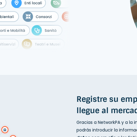
Aplicación NetworkPA
Nuevas listas de proveedores y nuevas
licitaciones a su disposición
Registre su emp
llegue al merca
Gracias a NetworkPA y a la i
podrás introducir la infor