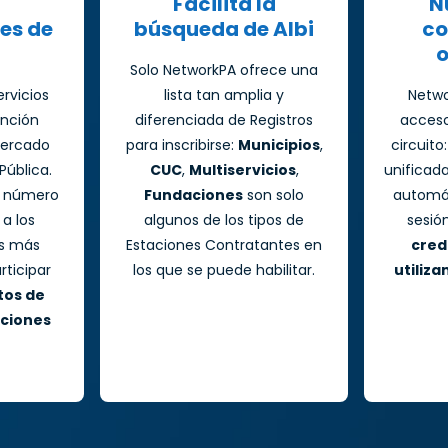
Facilita la
N
es de
búsqueda de Albi
co
o
Solo NetworkPA ofrece una
rvicios
lista tan amplia y
Netwo
ención
diferenciada de Registros
acceso 
mercado
para inscribirse:
Municipios
,
circuito
Pública.
CUC
,
Multiservicios
,
unificad
r número
Fundaciones
son solo
automát
 a los
algunos de los tipos de
sesió
ás más
Estaciones Contratantes en
cred
rticipar
los que se puede habilitar.
utiliz
tos de
aciones