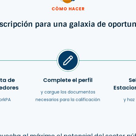
CÓMO HACER
scripción para una galaxia de oportu
sta de
Complete el perfil
Se
eedores
Estacio
y cargue los documentos
orkPA
necesarios para la calificación
y haz
vecha al máximo el potencial del sector pú