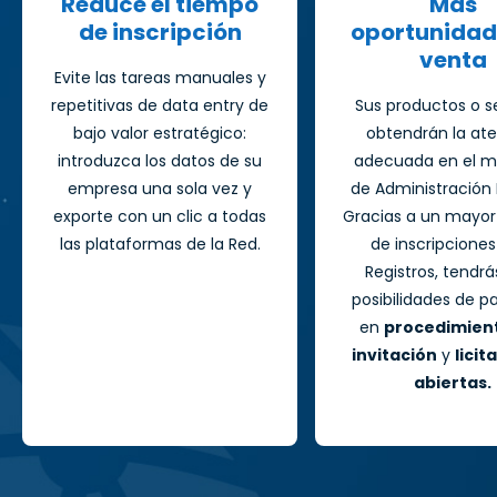
Reduce el tiempo
Más
de inscripción
oportunidad
venta
Evite las tareas manuales y
repetitivas de data entry de
Sus productos o se
bajo valor estratégico:
obtendrán la at
introduzca los datos de su
adecuada en el 
empresa una sola vez y
de Administración 
exporte con un clic a todas
Gracias a un mayo
las plataformas de la Red.
de inscripciones
Registros, tendr
posibilidades de pa
en
procedimien
invitación
y
licit
abiertas.